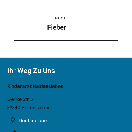
Beitragsnavigation
NEXT
Fieber
Next
post:
Ihr Weg Zu Uns
Kinderarzt Haldensleben
Gerike Str. 2
39340 Haldensleben
Routenplaner