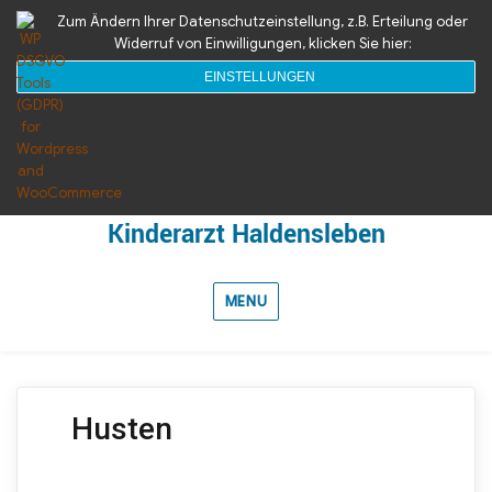
039042292
Zum Ändern Ihrer Datenschutzeinstellung, z.B. Erteilung oder
Widerruf von Einwilligungen, klicken Sie hier:
Gerike Str. 2, 39340 Haldensleben
EINSTELLUNGEN
info@kinderarzt-haldensleben.de
Kinderarzt Haldensleben
MENU
Husten