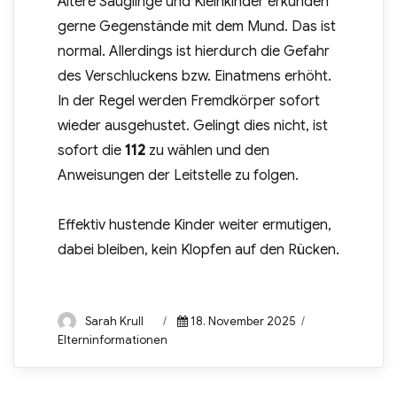
Ältere Säuglinge und Kleinkinder erkunden
gerne Gegenstände mit dem Mund. Das ist
normal. Allerdings ist hierdurch die Gefahr
des Verschluckens bzw. Einatmens erhöht.
In der Regel werden Fremdkörper sofort
wieder ausgehustet. Gelingt dies nicht, ist
sofort die
112
zu wählen und den
Anweisungen der Leitstelle zu folgen.
Effektiv hustende Kinder weiter ermutigen,
dabei bleiben, kein Klopfen auf den Rücken.
Author
Posted
Categories
Sarah Krull
18. November 2025
on
Elterninformationen