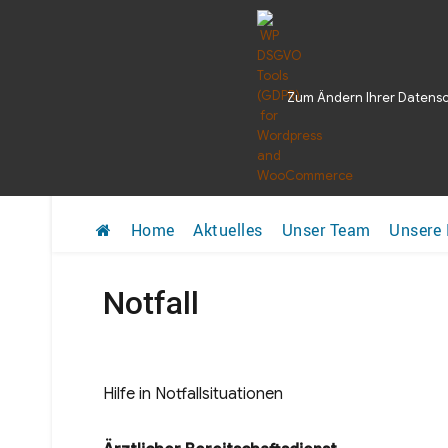
039042292
Gerike Str. 2, 39340 Halden
Zum Ändern Ihrer Datenschu
Kinderarzt Hal
Home
Aktuelles
Unser Team
Unsere 
Notfall
Hilfe in Notfallsituationen