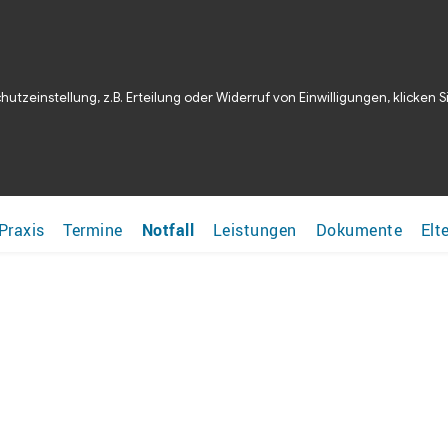
sleben
info@kinderarzt-haldensleben.de
tzeinstellung, z.B. Erteilung oder Widerruf von Einwilligungen, klicken Si
densleben
Praxis
Termine
Notfall
Leistungen
Dokumente
Elt