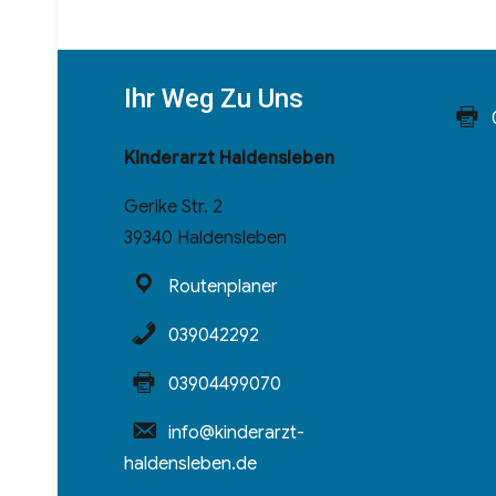
Ihr Weg Zu Uns
Kinderarzt Haldensleben
Gerike Str. 2
39340 Haldensleben
Routenplaner
039042292
03904499070
info@kinderarzt-
haldensleben.de